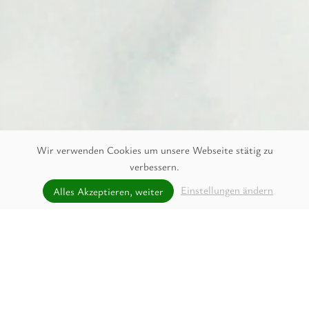
Wir verwenden Cookies um unsere Webseite stätig zu
verbessern.
unverbindlich Anfragen
Einstellungen ändern
Alles Akzeptieren, weiter
JETZT ANFRAGEN