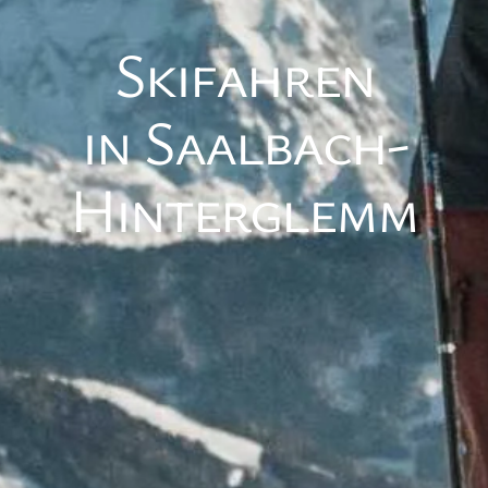
Skifahren
in Saalbach-
Hinterglemm