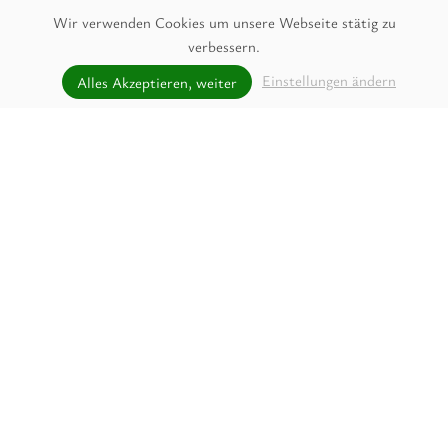
Wir verwenden Cookies um unsere Webseite stätig zu
verbessern.
unverbindlich Anfragen
Einstellungen ändern
Alles Akzeptieren, weiter
JETZT ANFRAGEN
Skifahren in Saalbach-
Hinterglemm – Ihr